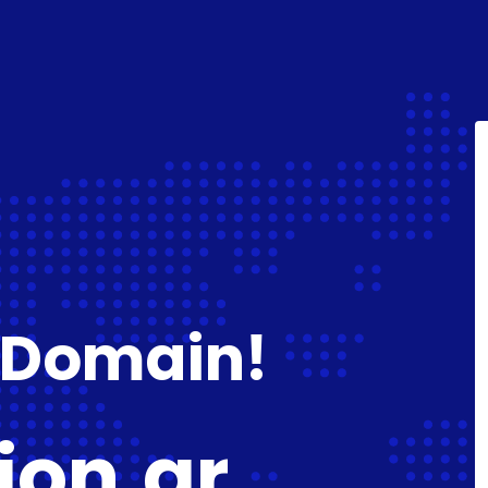
 Domain!
ion.gr