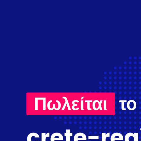
Πωλείται
το
crete-reg